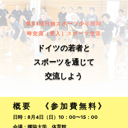
第51回日独スポーツ少年団同
時交流（受入）スポーツ交流
ドイツの若者と
スポーツを通じて
交流しよう
概要 《参加費無料》
日時：8月4日（日）10：00〜15：00
会場：獨協大学 体育館